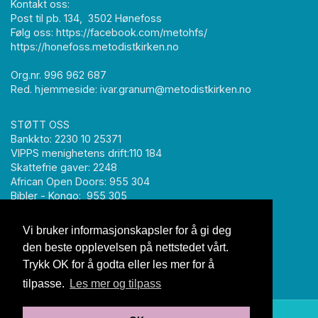
Kontakt oss:
Post til pb. 134, 3502 Hønefoss
Følg oss: https://facebook.com/metohfs/
https://honefoss.metodistkirken.no
Org.nr. 996 962 687
Red. hjemmeside: ivar.granum@metodistkirken.no
STØTT OSS
Bankkto: 2230 10 25371
VIPPS menighetens drift:110 184
Skattefrie gaver: 2248
African Open Doors: 955 304
Bibler - Kongo: 955 305
Møteplassen: 22 810
Vi bruker informasjonskapsler for å gi deg
den beste opplevelsen på nettstedet vårt.
Trykk OK for å godta eller les mer for å
tilpasse.
Les mer og tilpass