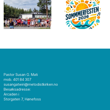
Pastor Susan G. Mati
mob. 401 84 307
susangatwiri@metodistkirken.no
Besøksadresse:
Arcaden i
Storgaten 7, Hønefoss