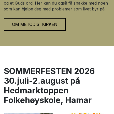
og et Guds ord. Her kan du også få snakke med noen
som kan hjelpe deg med problemer som livet byr på.
OM METODISTKIRKEN
SOMMERFESTEN 2026
30.juli-2.august på
Hedmarktoppen
Folkehøyskole, Hamar